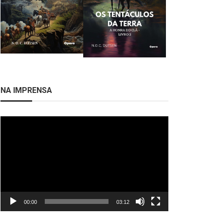
NA IMPRENSA
Tocador
de
vídeo
00:00
03:12