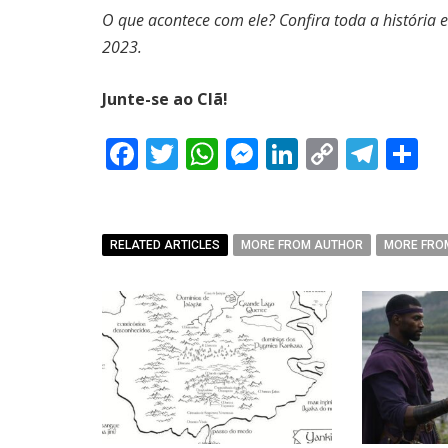
O que acontece com ele? Confira toda a história 
2023.
Junte-se ao Clã!
Facebook
Twitter
WhatsApp
Messenger
LinkedIn
Copy
Tel
C
Link
RELATED ARTICLES
MORE FROM AUTHOR
MORE FRO