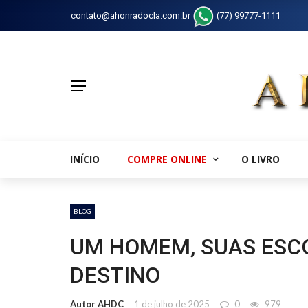
contato@ahonradocla.com.br
(77) 99777-1111
INÍCIO
COMPRE ONLINE
O LIVRO
BLOG
UM HOMEM, SUAS ESCO
DESTINO
Autor AHDC
1 de julho de 2025
0
979