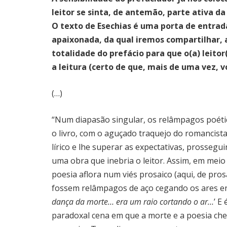
leitor se sinta, de antemão, parte ativa da
O texto de Esechias é uma porta de entrada
apaixonada, da qual iremos compartilhar, a
totalidade do prefácio para que o(a) leitor
a leitura (certo de que, mais de uma vez, v
(…)
“Num diapasão singular, os relâmpagos poétic
o livro, com o aguçado traquejo do romancista 
lírico e lhe superar as expectativas, prossegu
uma obra que inebria o leitor. Assim, em meio
poesia aflora num viés prosaico (aqui, de pro
fossem relâmpagos de aço cegando os ares en
dança da morte… era um raio cortando o ar…
’ E
paradoxal cena em que a morte e a poesia c