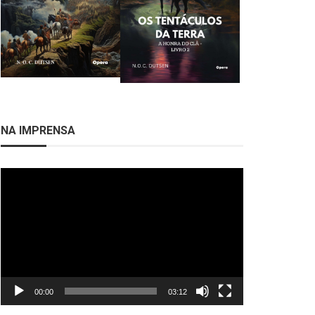
NA IMPRENSA
Tocador
de
vídeo
00:00
03:12