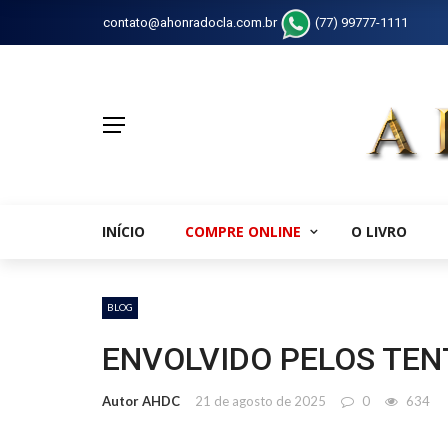
contato@ahonradocla.com.br
(77) 99777-1111
INÍCIO
COMPRE ONLINE
O LIVRO
BLOG
ENVOLVIDO PELOS TEN
Autor AHDC
21 de agosto de 2025
0
634