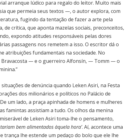
ial arranque lúdico para regalo do leitor. Muito mais
ia que permeia seus textos —, o autor explora, com
eratura, fugindo da tentação de fazer a arte pela
, de crítica, que aponta mazelas sociais, preconceitos,
undo, expondo atitudes responsáveis pelas dores
várias passagens nos remetem a isso. O escritor dá o
he atribuições fundamentais na sociedade. No
ra Bravacosta — e o guerreiro Alfonsín, — Tomm — o
minina.”
e situações de denúncia quando Leken Asiri, na Festa
ações dos milionários e políticos no Palácio de
 De um lado, a praça apinhada de homens e mulheres
as famintas assistiam a tudo. Os olhos da menina
 miserável de Leken Asiri toma-lhe o pensamento,
estariam bem alimentados àquela hora’
. Aí, acontece uma
de trança lhe estende um pedaço do bolo que ele lhe