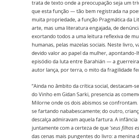
trata de texto onde a preocupação seja um triv
que esta função — tão bem registrada na poes
muita propriedade, a função Pragmática da Lit
arte, mas uma literatura engajada, de denúncia
exortando todos a uma leitura reflexiva de m
humanas, pelas mazelas sociais. Neste livro, 
devido valor ao papel da mulher, apontando-l
episódio da luta entre Barahián — a guerrei
autor lança, por terra, o mito da fragilidade fe
“Ainda no âmbito da crítica social, destacam-s
do Vinho em Gidan Sarki, presencia as comemor
Milorne onde os dois abismos se confrontam.
se fartando nababescamente; do outro, crianç
descalça admiravam aquela fartura. A infância
juntamente com a certeza de que ‘
seus filhos 
das cenas mais pungentes do livro: a menina 