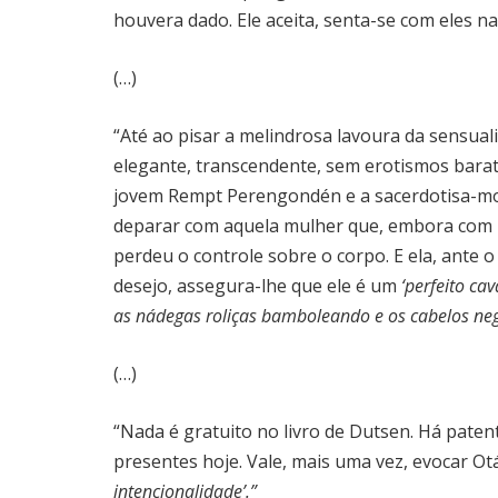
houvera dado. Ele aceita, senta-se com eles na
(…)
“Até ao pisar a melindrosa lavoura da sensuali
elegante, transcendente, sem erotismos barat
jovem Rempt Perengondén e a sacerdotisa-mor
deparar com aquela mulher que, embora com i
perdeu o controle sobre o corpo. E ela, ante 
desejo, assegura-lhe que ele é um
‘perfeito cav
as nádegas roliças bamboleando e os cabelos neg
(…)
“Nada é gratuito no livro de Dutsen. Há patent
presentes hoje. Vale, mais uma vez, evocar Otá
intencionalidade’.”