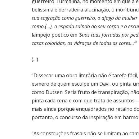
guerreiro Turmalina, no momento em que a e
belíssima e derradeira alucinação, o moribund
sua sagração como guerreiro, o afago da mulher 
como (…), a espada saindo do seu corpo e a escu
lampejo poético em
‘Suas ruas forradas por ped
casas coloridas, as vidraças de todas as cores…’”
(…)
“Dissecar uma obra literária não é tarefa fác
esmero de quem esculpe um Davi, ou pinta um
como Dutsen. Seria fruto de transpiração, não
pinta cada cena e com que trata de assuntos 
mais ainda porque enquadrados no retalho do
portanto, o concurso da inspiração em harmo
“As construções frasais não se limitam ao ca