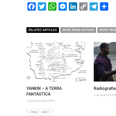
Facebook
Twitter
WhatsApp
Messenger
LinkedIn
Copy
Tel
C
Link
RELATED ARTICLES
MORE FROM AUTHOR
MORE FRO
YANKIN – A TERRA
Radiografi
FANTÁSTICA
7 de maio de 2
11 de junho de 2026
PREV
NEXT